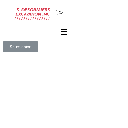
Soumission
Des travaux
d’excavation
d’égout de
qualité à